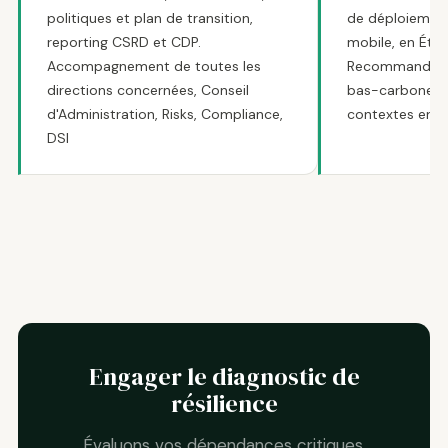
politiques et plan de transition,
de déploiement
reporting CSRD et CDP.
mobile, en Éthi
Accompagnement de toutes les
Recommandatio
directions concernées, Conseil
bas-carbone a
d'Administration, Risks, Compliance,
contextes en e
DSI
Engager le diagnostic de
résilience
Évaluons vos dépendances critiques,